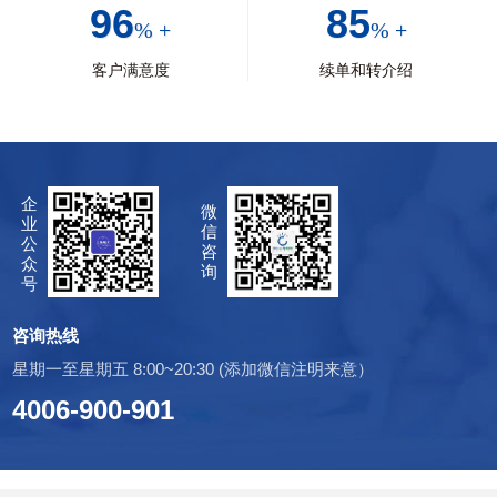
96
85
% +
% +
客户满意度
续单和转介绍
企
微
业
信
公
咨
众
询
号
咨询热线
星期一至星期五 8:00~20:30 (添加微信注明来意）
4006-900-901