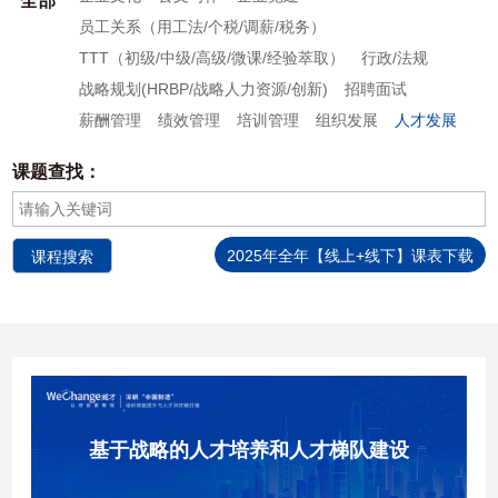
全部
员工关系（用工法/个税/调薪/税务）
TTT（初级/中级/高级/微课/经验萃取）
行政/法规
战略规划(HRBP/战略人力资源/创新)
招聘面试
薪酬管理
绩效管理
培训管理
组织发展
人才发展
课题查找：
2025年全年【线上+线下】课表下载
基于战略的人才培养和人才梯队建设