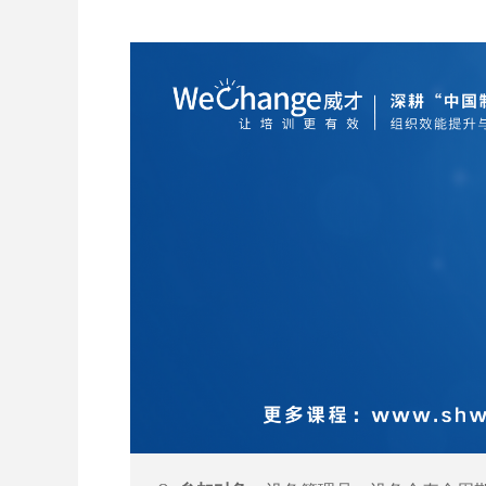
职业化
领导式
人力资源
人才盘点方案
TWI(
人才可见、人岗匹配、人才透明流动
员工关系（用工法/个税/调薪/税务）
系/JS
TTT（初级/中级/高级/微课）
行政/法规
战略规划(HRBP/战略人力资源/创新)
招聘面试
薪酬管理
绩效管理
培训管理
人才发展