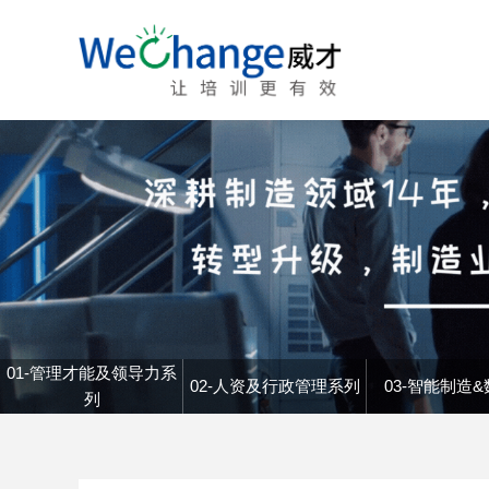
通用管理
营销
人才发展解决方案
人才供应链打造
角色认
基层管理者（执行层）
市场营
任职资
中层管理者（运营决策层）
销售管
人才赋能增效
情绪压
高层管理者（经营决策层）
销售技
管理胜任力测评+潜才储备解决方案
管理直通车（新任、中高层）
销售谈
新晋经理（从技术精英走向管理精英）
大客户
组织效能提升
技术研
一线主管培养
关键客
一线管理者快速胜任训练营
个人效能提升
01-管理才能及领导力系
采购供
客户服务
02-人资及行政管理系列
03-智能制造
列
岗位经验内化
交付保
办公office（word/excel/ppt/数据）
一线
基于岗位经验传承的课程开发与内训师培
职业化养成（习惯/方法/工具）
创新思维
养
跨部门技能
沟通&影响力