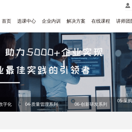
首页
选课中心
企业内训
解决方案
在线课程
讲师团
&销售
精益管理
知
领导力
战略规划
销（战略/品牌/产品/定位/营销）
精益工具（价值流/TPM/SMED/防错/
格
人才引进
绩效管理
理（渠道/领导力/业务/辅导）
精益专家(JIT/看板/IE/精益供应链/成
管理者成长地图
力
人才储备
文化落地
巧（专业素养/流程/技巧/DISC）
智能化信息（工业4.0/人工智能/数
九个维度构建领导力
判与影响力(战术/博弈/采购心理）
质量管理
销售（策略/心理/演讲/高层）
发
营销销售
质量管控
管培生项目
户管理（规划/商机/3-5年战略）
成长三部曲之“铺就成长之路”
质量意识及管理
六西格玛
汽车
05-
应
设备管理
班组现场
(服务/投诉/忠诚/VIP)
&数字化
04-质量管理系列
06-创新研发系列
质量体系
组织人才发展
障
质量工具
六西格玛
安全管理
主管
识别用人风险，挖掘高潜人才