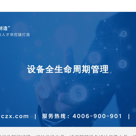
EHS各级管理者
EHS专业技能
素养（一线主管职责与角色）
EHS员工环境知识
EHS风险作业
管理
精益化现场
胜任力建模
JI-工作教导/JR-工作改善/JM-工作关
敏捷数字化建模，让选育用留有据可依
-工作安全)
设备全生命周期管理