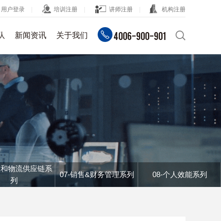
用户登录
培训注册
讲师注册
机构注册
4006-900-901
队
新闻资讯
关于我们
研发&项目
业务场景解决方案
组织设计
岗位分析
SOP）
可靠性，有效性，可维修性，安全性
经验内化
人才盘点
本控制)
尺寸工程设计GD&T
项目管理
采购/供应链管理
薪酬设计
时间管理
字化）
研发业务管理直通车
提供敏捷协同、垂直化的多种解决方案
研发主管能力管理直通车
精益生产
仓储物流
关键客户管理
采购供应链
打造系统的竞争优势
行业工具
采购和物流供应链系
流程效能
法规政策
07-销售&财务管理系列
08-个人效能系列
采购技巧&供应商管理
供应链
物流配送
列
研发创新突破
安全管理
预算成本
仓储库存
生产计划
海关&国贸系列
重构产品创新模式，塑造市场竞争力
互联网短视频