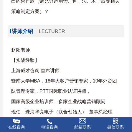
己的合作款（请充分运用势、道、法、术、器等相关
策略制定方案）？
讲师介绍
LECTURER
赵阳老师
【实战经验】
上海威才咨询 首席讲师
暨南大学MBA，18年大客户营销专家，10年外贸团
队管理专家，PTT国际职业认证讲师，
国家高级企业培训师，多家企业战略营销顾问
现任：珠海华亮电子（联合创始人） 董事总经理
曾任：西门子电气（世界500强） 中华区营销总监
在线咨询
电话咨询
邮箱联系
微信联系