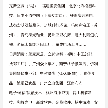
克斯空调（
5
期）、福建恒安集团、北京北汽模塑科
技、日本小原中国（上海
&
南京）、株洲庆云机电、
成都宏明双新股份、盐城科行环保、玛努利液压（苏
州）、青岛泰光鞋业、扬州亚威机床、意大利熙迈机
械、尚德太阳能洛阳工厂、东成电动工具
……
日用消费：顾家家居、立邦涂料（
4
期：中国总部、
成都工厂）、广州众上集团、南宁格子微酒店、伊利
集团冷饮事业部、中哲慕尚（
GXG
服饰）、青莲食
品、波尼亚食品、广州立白集团、江南布衣
……
电子
/
通信
/
信息技术：杭州海康威视、昆山科森科
技、和辉光电、新致软件、金鼎软件、蜗牛游戏、安