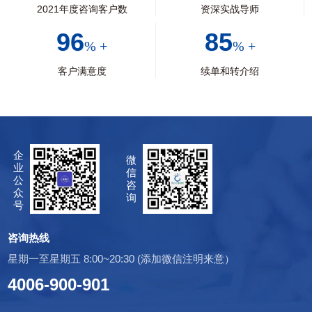
2021年度咨询客户数
资深实战导师
96
85
% +
% +
客户满意度
续单和转介绍
企
微
业
信
公
咨
众
询
号
咨询热线
星期一至星期五 8:00~20:30 (添加微信注明来意）
4006-900-901