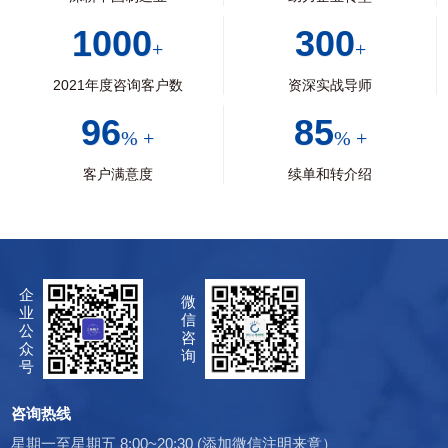
1000
300
+
+
2021年度咨询客户数
资深实战导师
96
85
% +
% +
客户满意度
续单和转介绍
企
微
业
信
公
咨
众
询
号
咨询热线
星期一至星期五 8:00~20:30 (添加微信注明来意）