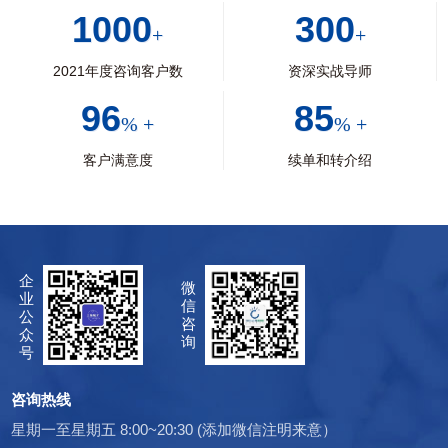
1000
300
+
+
2021年度咨询客户数
资深实战导师
96
85
% +
% +
客户满意度
续单和转介绍
企
微
业
信
公
咨
众
询
号
咨询热线
星期一至星期五 8:00~20:30 (添加微信注明来意）