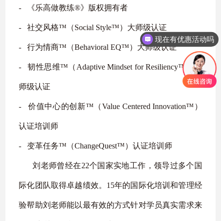
‐
《乐高做教练
®
》版权拥有者
‐
社交风格
™
（
Social Style™
）大师级认证
现在有优惠活动吗
‐
行为情商
™
（
Behavioral EQ™
）大师级认证
‐
韧性思维
™
（
Adaptive Mindset for Resiliency™
）大
师级认证
‐
价值中心的创新
™
（
Value Centered Innovation™
）
认证培训师
‐
变革任务
™
（
ChangeQuest™
）认证培训师
刘老师曾经在
22
个国家实地工作，领导过多个国
际化团队取得卓越绩效。
15
年的国际化培训和管理经
验帮助刘老师能以最有效的方式针对学员真实需求来