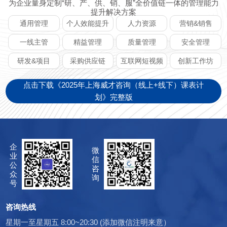
为企业量身定制“研、产、供、销、服”全价值链一体的管理能力
提升解决方案
通用管理
个人效能提升
人力资源
营销&销售
一线主管
精益管理
质量管理
安全管理
研发&项目
采购供应链
互联网短视频
创新工作坊
点击下载《2025年上海威才咨询（线上+线下）课表计
划》完整版
企
微
业
信
公
咨
众
询
号
咨询热线
星期一至星期五 8:00~20:30 (添加微信注明来意）