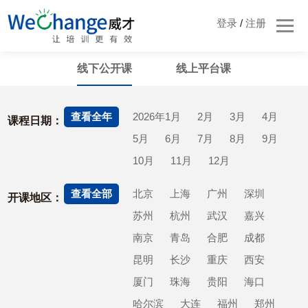
登录
/
注册
线下公开课
线上平台课
查看全年
2026年1月
2月
3月
4月
课程日期：
5月
6月
7月
8月
9月
10月
11月
12月
查看全部
北京
上海
广州
深圳
开课地区：
苏州
杭州
武汉
嘉兴
南京
青岛
合肥
成都
昆明
长沙
重庆
西安
厦门
珠海
贵阳
海口
哈尔滨
大连
福州
郑州