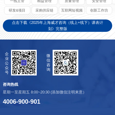
一线主管
精益管理
质量管理
安全管理
研发&项目
采购供应链
互联网短视频
创新工作坊
点击下载《2025年上海威才咨询（线上+线下）课表计
划》完整版
企
微
业
信
公
咨
众
询
号
咨询热线
星期一至星期五 8:00~20:30 (添加微信注明来意）
4006-900-901