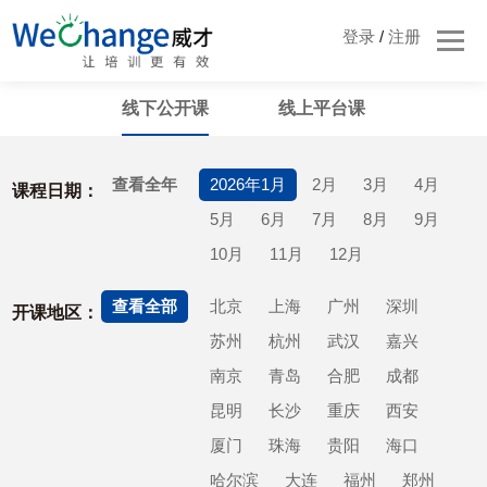
登录
/
注册
线下公开课
线上平台课
查看全年
2026年1月
2月
3月
4月
课程日期：
5月
6月
7月
8月
9月
10月
11月
12月
查看全部
北京
上海
广州
深圳
开课地区：
苏州
杭州
武汉
嘉兴
南京
青岛
合肥
成都
昆明
长沙
重庆
西安
厦门
珠海
贵阳
海口
哈尔滨
大连
福州
郑州